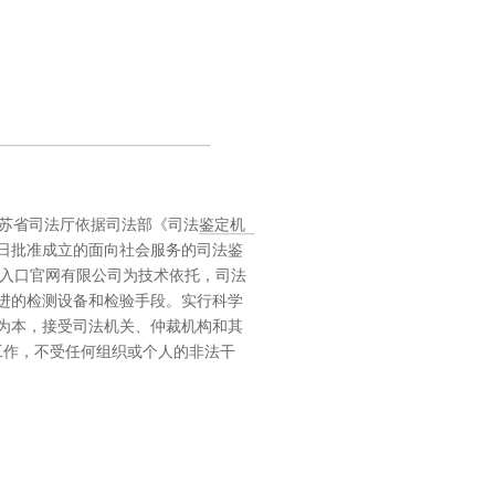
苏省司法厅依据司法部《司法鉴定机
28日批准成立的面向社
会服务的司法鉴
入口官网有限公司为技术依托，
司法
进
的检测设
备和检验手段。实行科学
为本，接受司法机关、仲裁机构和其
工作，不受任何组织或个人的非法
干