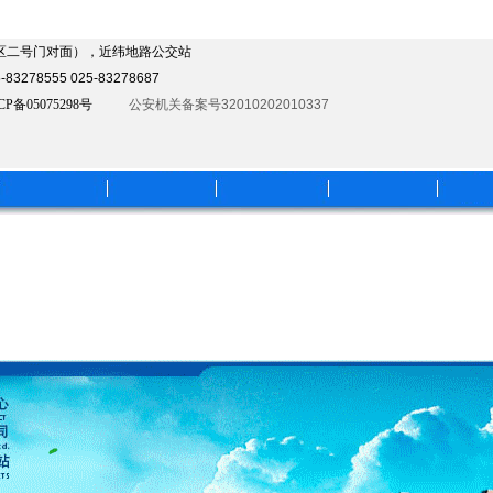
发区二号门对面），近纬地路公交站
3278555 025-83278687
CP备05075298号
公安机关备案号32010202010337
开云手机入口
企业文化
人才招聘
客户咨询
联系
官网