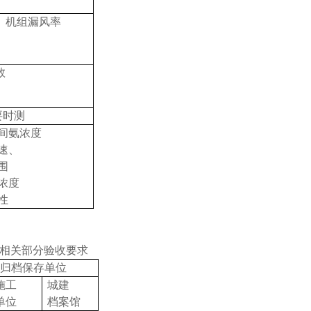
、机组漏风率
数
要时测
间氨浓度
速、
围
浓度
性
相关部分验收要求
归档保存单位
施工
城建
单位
档案馆