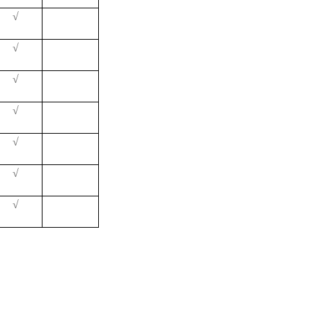
√
√
√
√
√
√
√